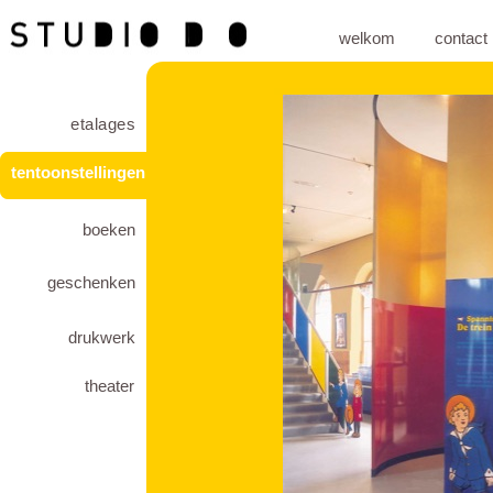
welkom
contact
etalages
tentoonstellingen
boeken
geschenken
drukwerk
theater
decoraties