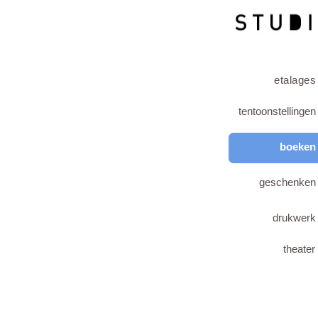
etalages
tentoonstellingen
boeken
geschenken
drukwerk
theater
decoraties