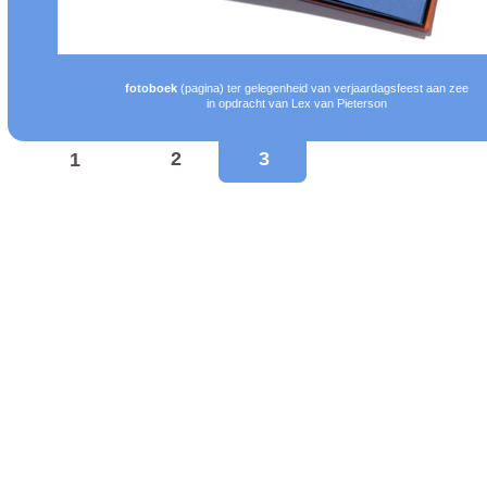
fotoboek
(pagina) ter gelegenheid van verjaardagsfeest aan zee
in opdracht van Lex van Pieterson
2
3
1